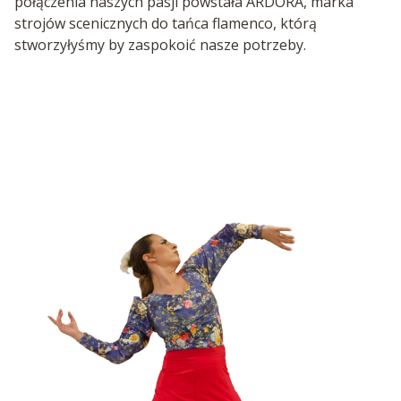
połączenia naszych pasji powstała ARDORA, marka
strojów scenicznych do tańca flamenco, którą
stworzyłyśmy by zaspokoić nasze potrzeby.