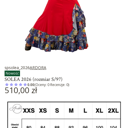
spsolea_2026
ARDORA
Nowość
SOLEA 2026 (rozmiar S/97)
0.00
(Oceny: 0 Recenzje: 0)
Cena
510,00 zł