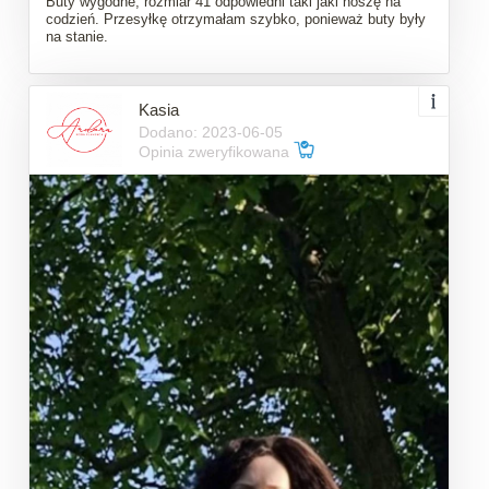
Buty wygodne, rozmiar 41 odpowiedni taki jaki noszę na
codzień. Przesyłkę otrzymałam szybko, ponieważ buty były
na stanie.
Kasia
Dodano: 2023-06-05
Opinia zweryfikowana