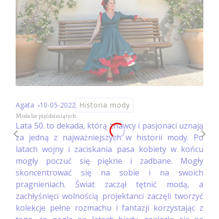
Agata
10-05-2022
Historia mody
Moda lat pięćdziesiątych
Lata 50. to dekada, którą znawcy i pasjonaci uznają
za jedną z najważniejszych w historii mody. Po
latach wojny i zaciskania pasa kobiety w końcu
mogły poczuć się piękne i zadbane. Mogły
skoncentrować się na sobie i na swoich
pragnieniach. Świat zaczął tętnić modą, a
zachłyśnięci wolnością projektanci zaczęli tworzyć
kolekcje pełne rozmachu i fantazji korzystając z